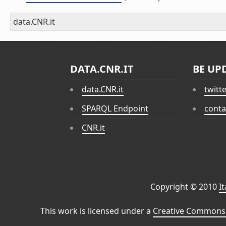
data.CNR.it
DATA.CNR.IT
BE UP
data.CNR.it
twitt
SPARQL Endpoint
conta
CNR.it
Copyright © 2010
I
This work is licensed under a
Creative Commons 