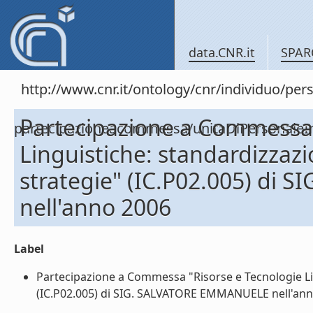
data.CNR.it
SPAR
http://www.cnr.it/ontology/cnr/individuo/per
Partecipazione a Commessa 
partecipazioneacommessa/unitaDiPersona
Linguistiche: standardizzazi
strategie" (IC.P02.005) di
nell'anno 2006
Label
Partecipazione a Commessa "Risorse e Tecnologie Ling
(IC.P02.005) di SIG. SALVATORE EMMANUELE nell'anno 