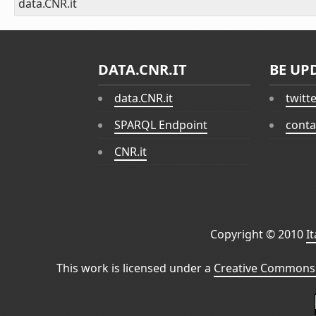
data.CNR.it
DATA.CNR.IT
BE UP
data.CNR.it
twitt
SPARQL Endpoint
conta
CNR.it
Copyright © 2010
I
This work is licensed under a
Creative Commons 