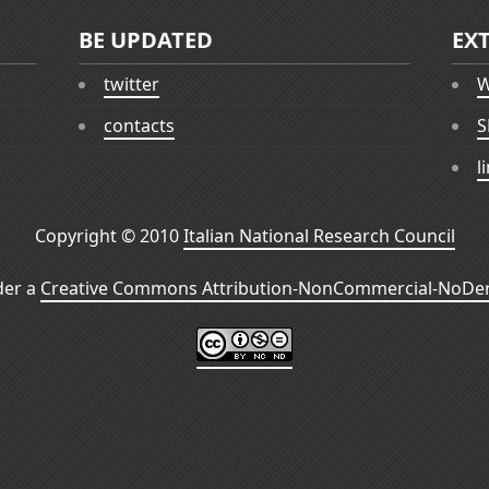
BE UPDATED
EX
twitter
W
contacts
S
l
Copyright © 2010
Italian National Research Council
der a
Creative Commons Attribution-NonCommercial-NoDeri