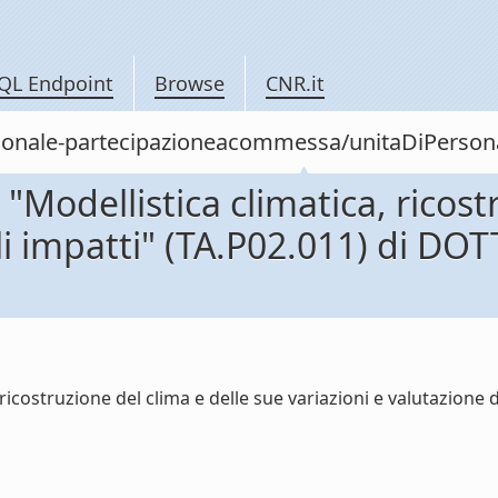
QL Endpoint
Browse
CNR.it
/personale-partecipazioneacommessa/unitaDiPe
odellistica climatica, ricostr
gli impatti" (TA.P02.011) di 
ricostruzione del clima e delle sue variazioni e valutazion