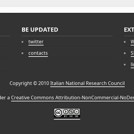
BE UPDATED
EX
twitter
W
contacts
S
l
Copyright © 2010
Italian National Research Council
der a
Creative Commons Attribution-NonCommercial-NoDeri