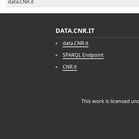
data.CNR.it
DATA.CNR.IT
data.CNR.it
SPARQL Endpoint
CNR.it
This work is licensed un