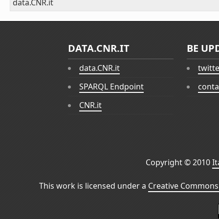
data.CNR.it
DATA.CNR.IT
BE UP
data.CNR.it
twitt
SPARQL Endpoint
conta
CNR.it
Copyright © 2010
I
This work is licensed under a
Creative Commons 