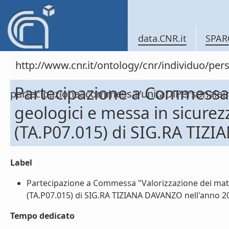
data.CNR.it
SPAR
http://www.cnr.it/ontology/cnr/individuo/per
Partecipazione a Commessa "
partecipazioneacommessa/unitaDiPersona
geologici e messa in sicurez
(TA.P07.015) di SIG.RA TIZ
Label
Partecipazione a Commessa "Valorizzazione dei mater
(TA.P07.015) di SIG.RA TIZIANA DAVANZO nell'anno 200
Tempo dedicato