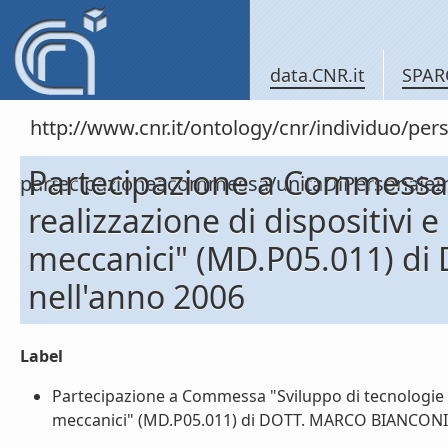
data.CNR.it
SPAR
http://www.cnr.it/ontology/cnr/individuo/per
Partecipazione a Commessa 
partecipazioneacommessa/unitaDiPersona
realizzazione di dispositivi e
meccanici" (MD.P05.011) d
nell'anno 2006
Label
Partecipazione a Commessa "Sviluppo di tecnologie e r
meccanici" (MD.P05.011) di DOTT. MARCO BIANCONI ne