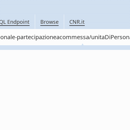
QL Endpoint
Browse
CNR.it
personale-partecipazioneacommessa/unitaDiPers