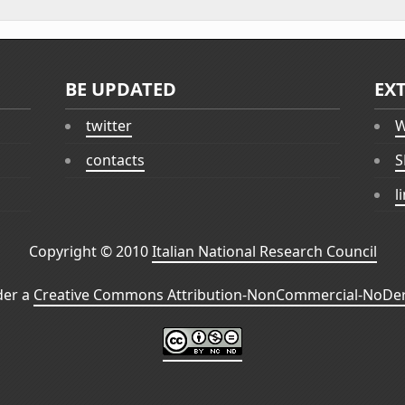
BE UPDATED
EX
twitter
W
contacts
S
l
Copyright © 2010
Italian National Research Council
der a
Creative Commons Attribution-NonCommercial-NoDeri