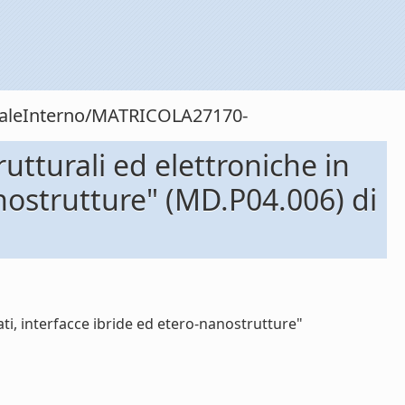
onaleInterno/MATRICOLA27170-
tturali ed elettroniche in
anostrutture" (MD.P04.006) di
ti, interfacce ibride ed etero-nanostrutture"