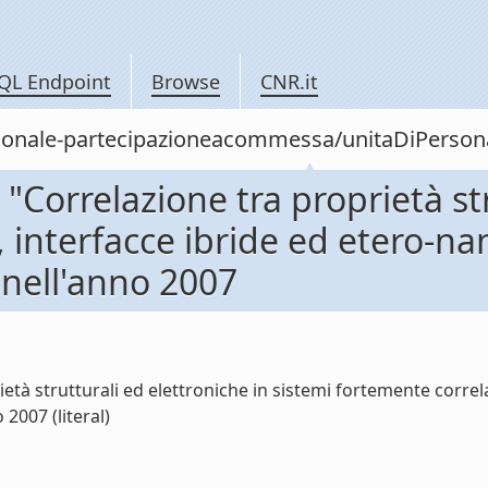
QL Endpoint
Browse
CNR.it
personale-partecipazioneacommessa/unitaDiPers
orrelazione tra proprietà stru
, interfacce ibride ed etero-n
nell'anno 2007
à strutturali ed elettroniche in sistemi fortemente correla
2007 (literal)