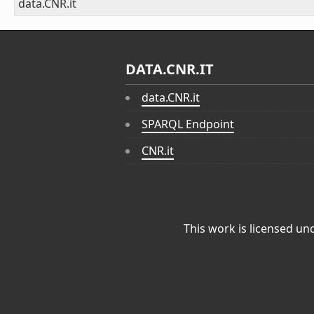
data.CNR.it
DATA.CNR.IT
data.CNR.it
SPARQL Endpoint
CNR.it
This work is licensed un