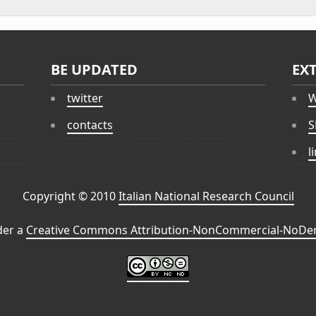
BE UPDATED
EX
twitter
W
contacts
S
l
Copyright © 2010
Italian National Research Council
der a
Creative Commons Attribution-NonCommercial-NoDeri