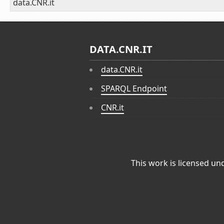
data.CNR.it
DATA.CNR.IT
data.CNR.it
SPARQL Endpoint
CNR.it
This work is licensed un