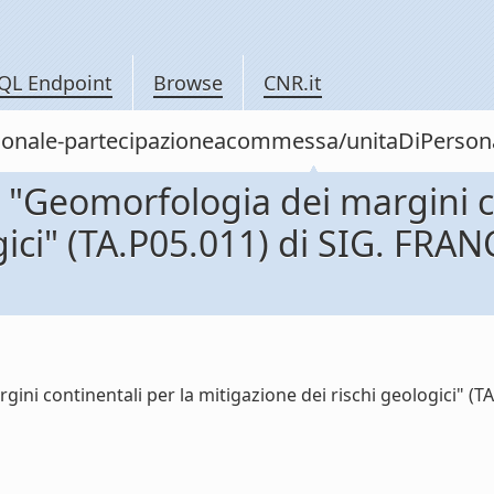
QL Endpoint
Browse
CNR.it
personale-partecipazioneacommessa/unitaDiPers
"Geomorfologia dei margini co
ogici" (TA.P05.011) di SIG. FR
ni continentali per la mitigazione dei rischi geologici" (