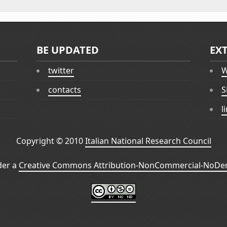
BE UPDATED
EX
twitter
W
contacts
S
l
Copyright © 2010
Italian National Research Council
der a
Creative Commons Attribution-NonCommercial-NoDeri