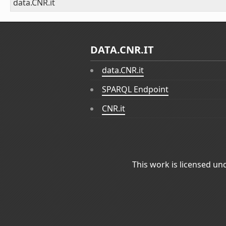
data.CNR.it
DATA.CNR.IT
data.CNR.it
SPARQL Endpoint
CNR.it
This work is licensed un