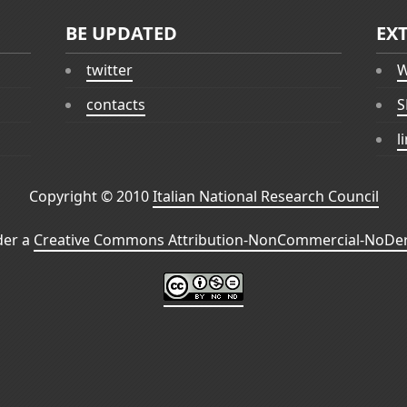
BE UPDATED
EX
twitter
W
contacts
S
l
Copyright © 2010
Italian National Research Council
der a
Creative Commons Attribution-NonCommercial-NoDeri