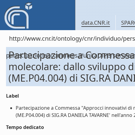
data.CNR.it
SPAR
http://www.cnr.it/ontology/cnr/individuo/per
Partecipazione a Commessa "
partecipazioneacommessa/unitaDiPersona
molecolare: dallo sviluppo d
(ME.P04.004) di SIG.RA DAN
Label
Partecipazione a Commessa "Approcci innovativi di m
(ME.P04.004) di SIG.RA DANIELA TAVARNE' nell'anno 20
Tempo dedicato