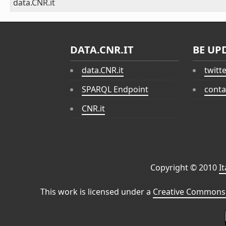
data.CNR.it
DATA.CNR.IT
BE UP
data.CNR.it
twitt
SPARQL Endpoint
conta
CNR.it
Copyright © 2010
I
This work is licensed under a
Creative Commons 