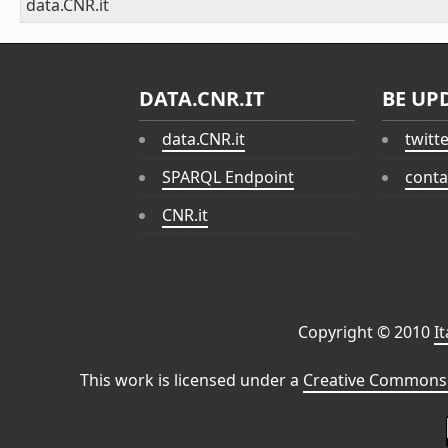
data.CNR.it
DATA.CNR.IT
BE UP
data.CNR.it
twitt
SPARQL Endpoint
conta
CNR.it
Copyright © 2010
I
This work is licensed under a
Creative Commons 