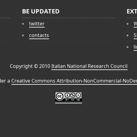
BE UPDATED
EX
twitter
W
contacts
S
l
Copyright © 2010
Italian National Research Council
der a
Creative Commons Attribution-NonCommercial-NoDeri