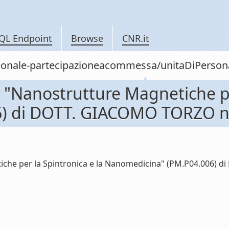
QL Endpoint
Browse
CNR.it
personale-partecipazioneacommessa/unitaDiPers
"Nanostrutture Magnetiche per
) di DOTT. GIACOMO TORZO ne
he per la Spintronica e la Nanomedicina" (PM.P04.006) di