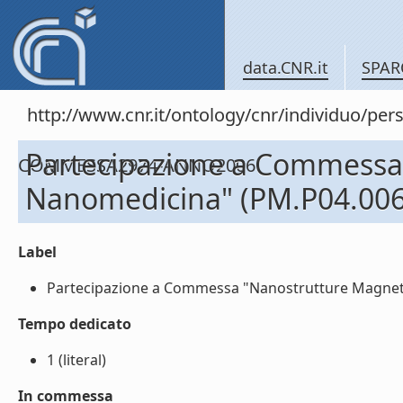
data.CNR.it
SPAR
http://www.cnr.it/ontology/cnr/individuo/
Partecipazione a Commessa 
COMMESSA2974-ANNO2006
Nanomedicina" (PM.P04.006
Label
Partecipazione a Commessa "Nanostrutture Magnetic
Tempo dedicato
1 (literal)
In commessa