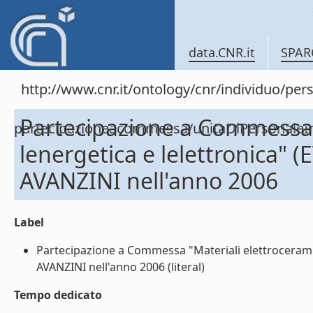
data.CNR.it
SPAR
http://www.cnr.it/ontology/cnr/individuo/per
Partecipazione a Commessa "
partecipazioneacommessa/unitaDiPersona
lenergetica e lelettronica"
AVANZINI nell'anno 2006
Label
Partecipazione a Commessa "Materiali elettroceramici
AVANZINI nell'anno 2006 (literal)
Tempo dedicato