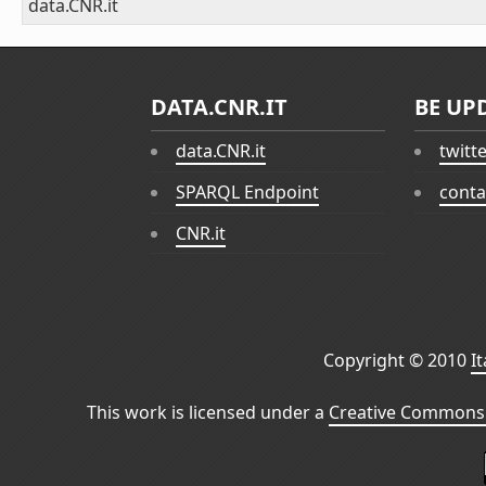
data.CNR.it
DATA.CNR.IT
BE UP
data.CNR.it
twitt
SPARQL Endpoint
conta
CNR.it
Copyright © 2010
I
This work is licensed under a
Creative Commons 