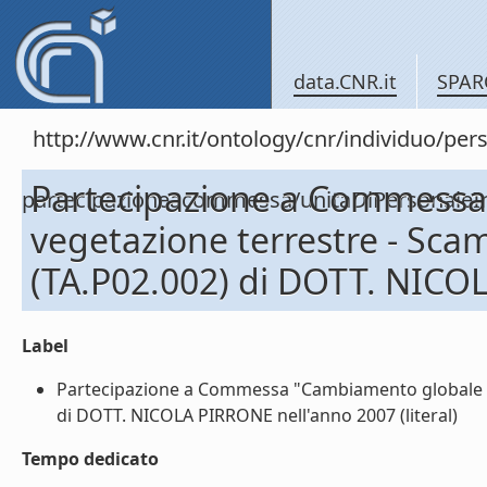
data.CNR.it
SPAR
http://www.cnr.it/ontology/cnr/individuo/per
Partecipazione a Commessa
partecipazioneacommessa/unitaDiPersona
vegetazione terrestre - Sca
(TA.P02.002) di DOTT. NICO
Label
Partecipazione a Commessa "Cambiamento globale e 
di DOTT. NICOLA PIRRONE nell'anno 2007 (literal)
Tempo dedicato