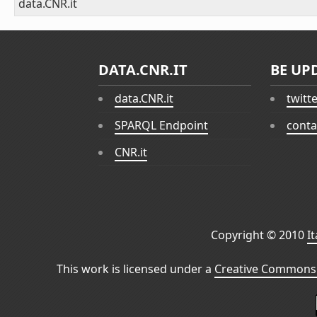
data.CNR.it
DATA.CNR.IT
BE UP
data.CNR.it
twitt
SPARQL Endpoint
conta
CNR.it
Copyright © 2010
I
This work is licensed under a
Creative Commons 