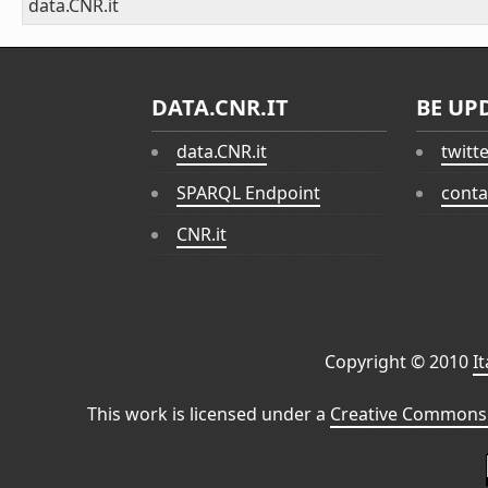
data.CNR.it
DATA.CNR.IT
BE UP
data.CNR.it
twitt
SPARQL Endpoint
conta
CNR.it
Copyright © 2010
I
This work is licensed under a
Creative Commons 