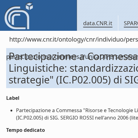
data.CNR.it
SPAR
http://www.cnr.it/ontology/cnr/individuo/per
Partecipazione a Commessa 
partecipazioneacommessa/unitaDiPersona
Linguistiche: standardizzazi
strategie" (IC.P02.005) di S
Label
Partecipazione a Commessa "Risorse e Tecnologie Ling
(IC.P02.005) di SIG. SERGIO ROSSI nell'anno 2006 (lite
Tempo dedicato