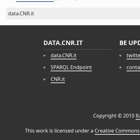
data.CNR.it
DATA.CNR.IT
BE UP
data.CNR.it
twitt
SPARQL Endpoint
conta
CNR.it
Copyright © 2010
I
This work is licensed under a
Creative Commons 