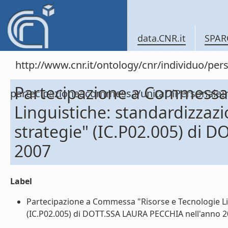
data.CNR.it
SPAR
http://www.cnr.it/ontology/cnr/individuo/per
Partecipazione a Commessa 
partecipazioneacommessa/unitaDiPersona
Linguistiche: standardizzazi
strategie" (IC.P02.005) di 
2007
Label
Partecipazione a Commessa "Risorse e Tecnologie Ling
(IC.P02.005) di DOTT.SSA LAURA PECCHIA nell'anno 200