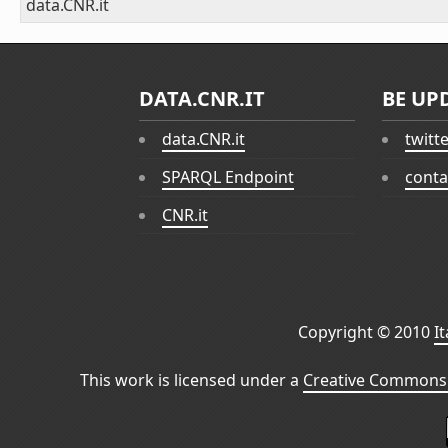
data.CNR.it
DATA.CNR.IT
BE UP
data.CNR.it
twitt
SPARQL Endpoint
conta
CNR.it
Copyright © 2010
I
This work is licensed under a
Creative Commons 