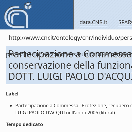
data.CNR.it
SPAR
http://www.cnr.it/ontology/cnr/individuo/per
Partecipazione a Commessa 
partecipazioneacommessa/unitaDiPersona
conservazione della funziona
DOTT. LUIGI PAOLO D'ACQUI
Label
Partecipazione a Commessa "Protezione, recupero e c
LUIGI PAOLO D'ACQUI nell'anno 2006 (literal)
Tempo dedicato