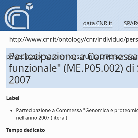
data.CNR.it
SPAR
http://www.cnr.it/ontology/cnr/individuo/per
Partecipazione a Commessa 
partecipazioneacommessa/unitaDiPersona
funzionale" (ME.P05.002) d
2007
Label
Partecipazione a Commessa "Genomica e proteomica 
nell'anno 2007 (literal)
Tempo dedicato