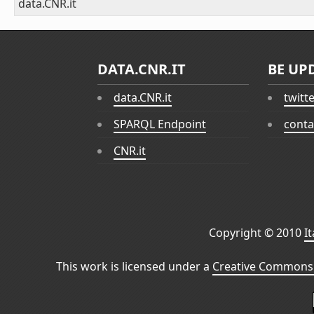
data.CNR.it
DATA.CNR.IT
BE UP
data.CNR.it
twitt
SPARQL Endpoint
conta
CNR.it
Copyright © 2010
I
This work is licensed under a
Creative Commons 