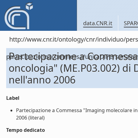
data.CNR.it
SPAR
http://www.cnr.it/ontology/cnr/individuo/per
Partecipazione a Commessa
partecipazioneacommessa/unitaDiPersona
oncologia" (ME.P03.002) d
nell'anno 2006
Label
Partecipazione a Commessa "Imaging molecolare in
2006 (literal)
Tempo dedicato