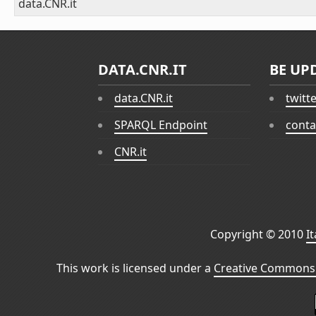
data.CNR.it
DATA.CNR.IT
BE UP
data.CNR.it
twitt
SPARQL Endpoint
conta
CNR.it
Copyright © 2010
I
This work is licensed under a
Creative Commons 