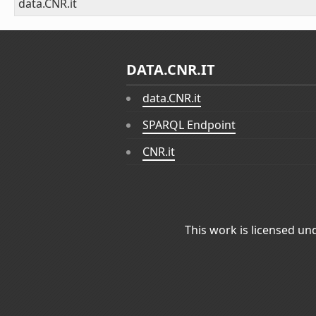
data.CNR.it
DATA.CNR.IT
data.CNR.it
SPARQL Endpoint
CNR.it
This work is licensed un