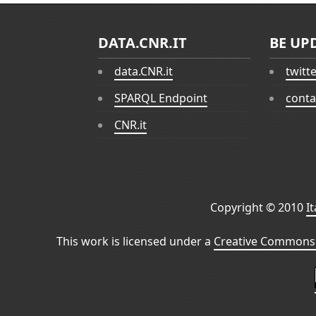
DATA.CNR.IT
BE UP
data.CNR.it
twitt
SPARQL Endpoint
conta
CNR.it
Copyright © 2010
I
This work is licensed under a
Creative Commons 