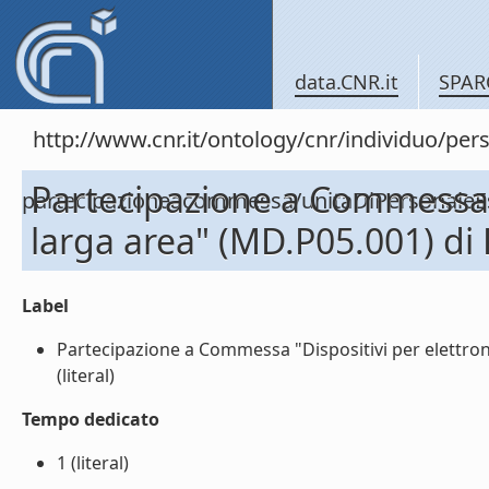
data.CNR.it
SPAR
http://www.cnr.it/ontology/cnr/individuo/per
Partecipazione a Commessa "
partecipazioneacommessa/unitaDiPersonal
larga area" (MD.P05.001) d
Label
Partecipazione a Commessa "Dispositivi per elettro
(literal)
Tempo dedicato
1 (literal)