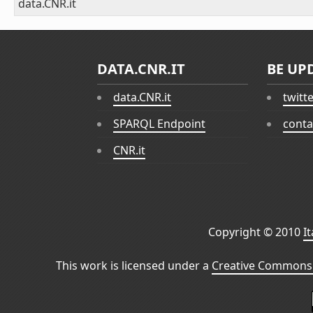
data.CNR.it
DATA.CNR.IT
BE UP
data.CNR.it
twitt
SPARQL Endpoint
conta
CNR.it
Copyright © 2010
I
This work is licensed under a
Creative Commons 