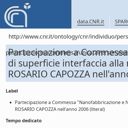
data.CNR.it
SPAR
http://www.cnr.it/ontology/cnr/individuo/per
Partecipazione a Commessa
partecipazioneacommessa/unitaDiPersonal
di superficie interfaccia all
ROSARIO CAPOZZA nell'ann
Label
Partecipazione a Commessa "Nanofabbricazione e fen
ROSARIO CAPOZZA nell'anno 2006 (literal)
Tempo dedicato