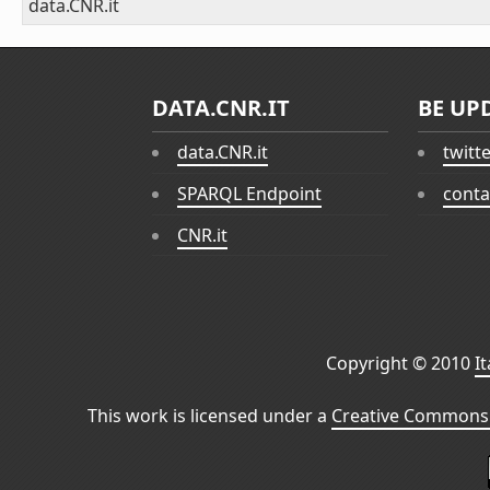
data.CNR.it
DATA.CNR.IT
BE UP
data.CNR.it
twitt
SPARQL Endpoint
conta
CNR.it
Copyright © 2010
I
This work is licensed under a
Creative Commons 