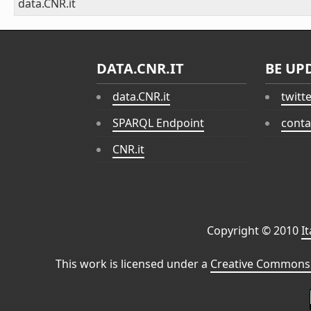
data.CNR.it
DATA.CNR.IT
BE UP
data.CNR.it
twitt
SPARQL Endpoint
conta
CNR.it
Copyright © 2010
I
This work is licensed under a
Creative Commons 