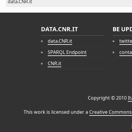
data.CNR.it
DATA.CNR.IT
BE UP
data.CNR.it
twitt
SPARQL Endpoint
conta
CNR.it
Copyright © 2010
I
This work is licensed under a
Creative Commons 