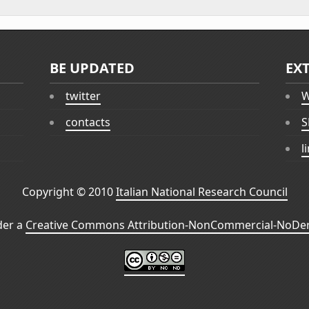
BE UPDATED
EX
twitter
W
contacts
S
l
Copyright © 2010
Italian National Research Council
der a
Creative Commons Attribution-NonCommercial-NoDeri