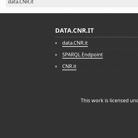
data.CNR.it
DATA.CNR.IT
data.CNR.it
SPARQL Endpoint
CNR.it
This work is licensed un