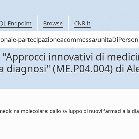
QL Endpoint
Browse
CNR.it
personale-partecipazioneacommessa/unitaDiPer
Approcci innovativi di medici
lla diagnosi" (ME.P04.004) di 
edicina molecolare: dallo sviluppo di nuovi farmaci alla d