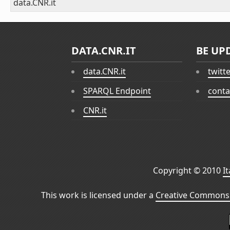
data.CNR.it
DATA.CNR.IT
BE UP
data.CNR.it
twitt
SPARQL Endpoint
conta
CNR.it
Copyright © 2010
I
This work is licensed under a
Creative Commons 