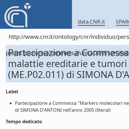
data.CNR.it
SPAR
http://www.cnr.it/ontology/cnr/individuo/per
Partecipazione a Commessa 
partecipazioneacommessa/unitaDiPersonal
malattie ereditarie e tumor
(ME.P02.011) di SIMONA D'
Label
Partecipazione a Commessa "Markers molecolari nell
di SIMONA D'ANTONI nell'anno 2005 (literal)
Tempo dedicato