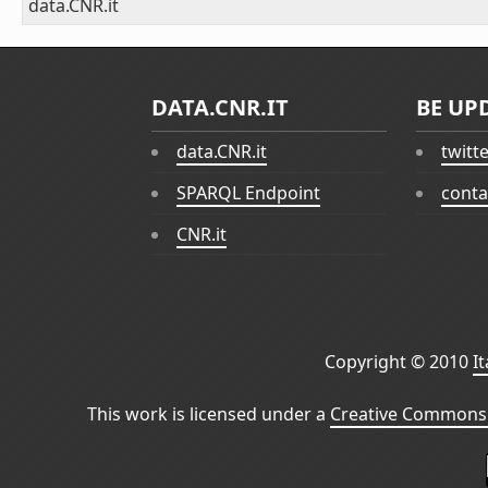
data.CNR.it
DATA.CNR.IT
BE UP
data.CNR.it
twitt
SPARQL Endpoint
conta
CNR.it
Copyright © 2010
I
This work is licensed under a
Creative Commons 