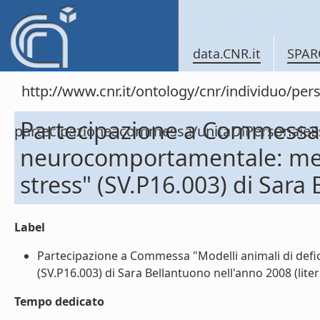
data.CNR.it
SPAR
http://www.cnr.it/ontology/cnr/individuo/per
Partecipazione a Commessa "
partecipazioneacommessa/unitaDiPersonal
neurocomportamentale: mec
stress" (SV.P16.003) di Sara
Label
Partecipazione a Commessa "Modelli animali di def
(SV.P16.003) di Sara Bellantuono nell'anno 2008 (liter
Tempo dedicato