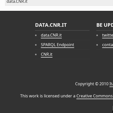
data.CNR.it
DATA.CNR.IT
BE UP
data.CNR.it
twitt
SPARQL Endpoint
conta
CNR.it
Copyright © 2010
I
This work is licensed under a
Creative Commons 