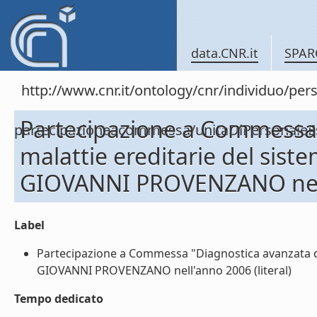
data.CNR.it
SPAR
http://www.cnr.it/ontology/cnr/individuo/per
Partecipazione a Commessa 
partecipazioneacommessa/unitaDiPersonal
malattie ereditarie del sist
GIOVANNI PROVENZANO nel
Label
Partecipazione a Commessa "Diagnostica avanzata del
GIOVANNI PROVENZANO nell'anno 2006 (literal)
Tempo dedicato