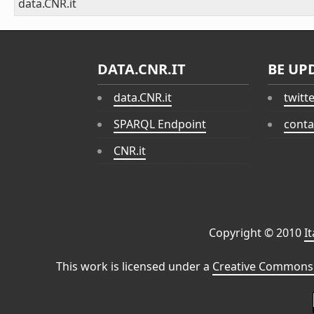
data.CNR.it
DATA.CNR.IT
BE UP
data.CNR.it
twitt
SPARQL Endpoint
conta
CNR.it
Copyright © 2010
I
This work is licensed under a
Creative Commons 