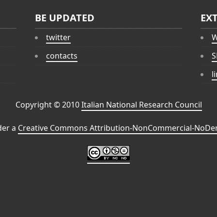
BE UPDATED
EX
twitter
W
contacts
S
l
Copyright © 2010
Italian National Research Council
der a
Creative Commons Attribution-NonCommercial-NoDeri