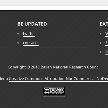
BE UPDATED
EX
twitter
W
contacts
S
l
Copyright © 2010
Italian National Research Council
der a
Creative Commons Attribution-NonCommercial-NoDeri