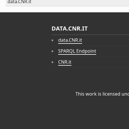
data.CNR.it
DATA.CNR.IT
data.CNR.it
SPARQL Endpoint
CNR.it
This work is licensed un