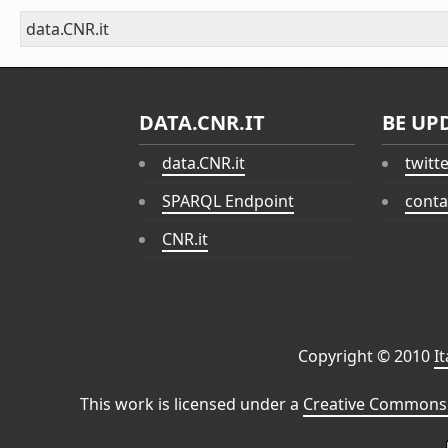
data.CNR.it
DATA.CNR.IT
BE UP
data.CNR.it
twitt
SPARQL Endpoint
conta
CNR.it
Copyright © 2010
I
This work is licensed under a
Creative Commons 