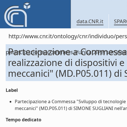
data.CNR.it
SPAR
http://www.cnr.it/ontology/cnr/individuo/per
Partecipazione a Commessa 
partecipazioneacommessa/unitaDiPersonal
realizzazione di dispositivi e
meccanici" (MD.P05.011) di
Label
Partecipazione a Commessa "Sviluppo di tecnologie e r
meccanici" (MD.P05.011) di SIMONE SUGLIANI nell'ann
Tempo dedicato