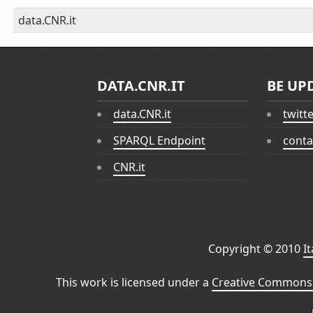
data.CNR.it
DATA.CNR.IT
BE UP
data.CNR.it
twitt
SPARQL Endpoint
conta
CNR.it
Copyright © 2010
I
This work is licensed under a
Creative Commons 