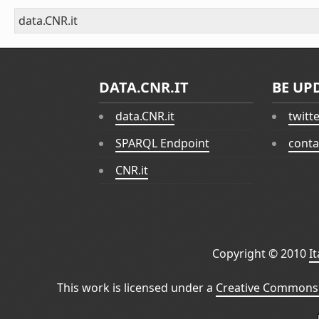
data.CNR.it
DATA.CNR.IT
BE UP
data.CNR.it
twitt
SPARQL Endpoint
conta
CNR.it
Copyright © 2010
I
This work is licensed under a
Creative Commons 