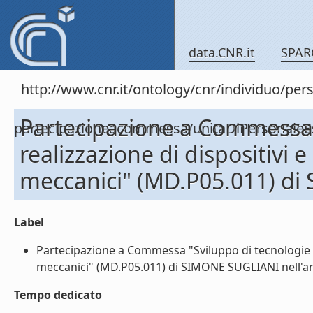
data.CNR.it
SPAR
http://www.cnr.it/ontology/cnr/individuo/per
Partecipazione a Commessa 
partecipazioneacommessa/unitaDiPersonal
realizzazione di dispositivi e
meccanici" (MD.P05.011) di
Label
Partecipazione a Commessa "Sviluppo di tecnologie e r
meccanici" (MD.P05.011) di SIMONE SUGLIANI nell'ann
Tempo dedicato