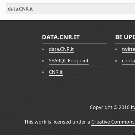
data.CNR.it
DATA.CNR.IT
BE UP
data.CNR.it
twitt
SPARQL Endpoint
conta
CNR.it
Copyright © 2010
I
This work is licensed under a
Creative Commons 