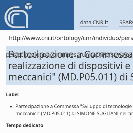
data.CNR.it
SPAR
http://www.cnr.it/ontology/cnr/individuo/per
Partecipazione a Commessa 
partecipazioneacommessa/unitaDiPersonal
realizzazione di dispositivi e
meccanici" (MD.P05.011) di
Label
Partecipazione a Commessa "Sviluppo di tecnologie e r
meccanici" (MD.P05.011) di SIMONE SUGLIANI nell'ann
Tempo dedicato