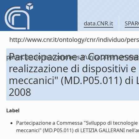
data.CNR.it
SPAR
http://www.cnr.it/ontology/cnr/individuo/per
Partecipazione a Commessa 
partecipazioneacommessa/unitaDiPersonal
realizzazione di dispositivi e
meccanici" (MD.P05.011) di
2008
Label
Partecipazione a Commessa "Sviluppo di tecnologie e r
meccanici" (MD.P05.011) di LETIZIA GALLERANI nell'an