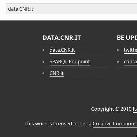
data.CNR.it
DATA.CNR.IT
BE UP
data.CNR.it
twitt
SPARQL Endpoint
conta
CNR.it
Copyright © 2010
I
This work is licensed under a
Creative Commons 