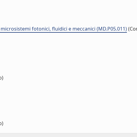
e microsistemi fotonici, fluidici e meccanici (MD.P05.011)
(Co
o)
o)