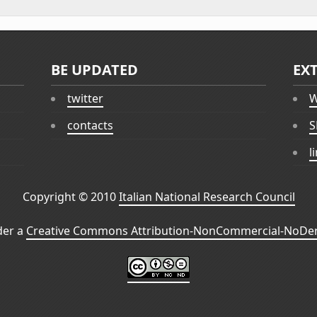
BE UPDATED
EX
twitter
W
contacts
S
l
Copyright © 2010
Italian National Research Council
der a
Creative Commons Attribution-NonCommercial-NoDeri