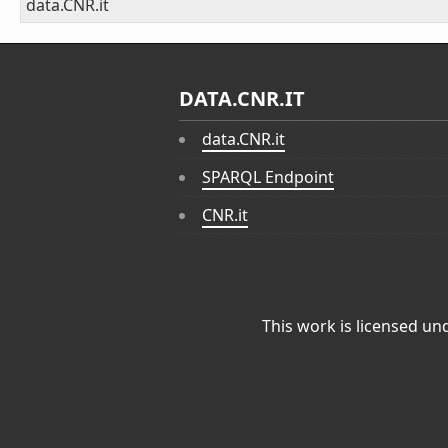
data.CNR.it
DATA.CNR.IT
data.CNR.it
SPARQL Endpoint
CNR.it
This work is licensed un