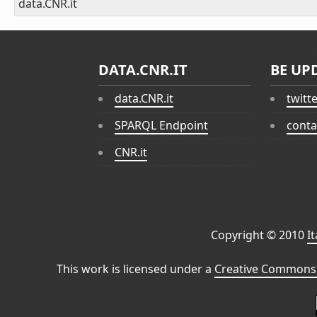
data.CNR.it
DATA.CNR.IT
BE UP
data.CNR.it
twitt
SPARQL Endpoint
conta
CNR.it
Copyright © 2010
I
This work is licensed under a
Creative Commons 