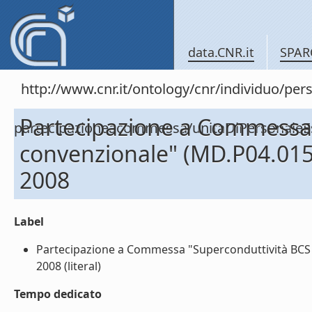
data.CNR.it
SPAR
http://www.cnr.it/ontology/cnr/individuo/per
Partecipazione a Commessa 
partecipazioneacommessa/unitaDiPersonal
convenzionale" (MD.P04.015
2008
Label
Partecipazione a Commessa "Superconduttività BCS 
2008 (literal)
Tempo dedicato