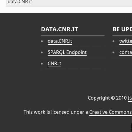
data.CNR.it
DATA.CNR.IT
BE UP
data.CNR.it
twitt
SPARQL Endpoint
conta
CNR.it
Copyright © 2010
I
This work is licensed under a
Creative Commons 