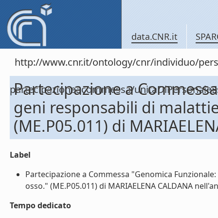
data.CNR.it
SPAR
http://www.cnr.it/ontology/cnr/individuo/per
Partecipazione a Commessa 
partecipazioneacommessa/unitaDiPersonal
geni responsabili di malatti
(ME.P05.011) di MARIAELEN
Label
Partecipazione a Commessa "Genomica Funzionale: St
osso." (ME.P05.011) di MARIAELENA CALDANA nell'ann
Tempo dedicato