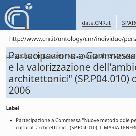
data.CNR.it
SPAR
http://www.cnr.it/ontology/cnr/individuo/per
Partecipazione a Commessa 
partecipazioneacommessa/unitaDiPersonal
e la valorizzazione dell'ambi
architettonici" (SP.P04.010
2006
Label
Partecipazione a Commessa "Nuove metodologie per l'
culturali architettonici" (SP.P04.010) di MARIA TENERE