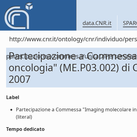
data.CNR.it
SPAR
http://www.cnr.it/ontology/cnr/individuo/per
Partecipazione a Commessa
partecipazioneacommessa/unitaDiPersonal
oncologia" (ME.P03.002) di
2007
Label
Partecipazione a Commessa "Imaging molecolare in
(literal)
Tempo dedicato