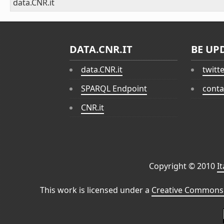
data.CNR.it
DATA.CNR.IT
BE UP
data.CNR.it
twitt
SPARQL Endpoint
conta
CNR.it
Copyright © 2010
I
This work is licensed under a
Creative Commons 