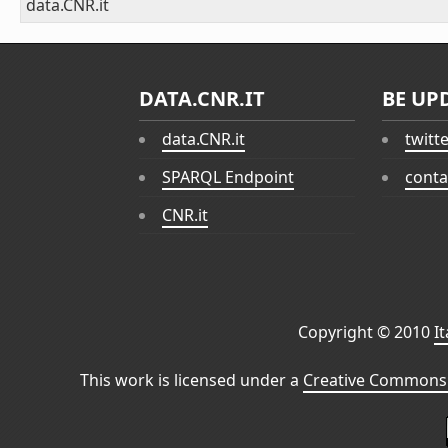
data.CNR.it
DATA.CNR.IT
BE UP
data.CNR.it
twitt
SPARQL Endpoint
conta
CNR.it
Copyright © 2010
I
This work is licensed under a
Creative Commons 