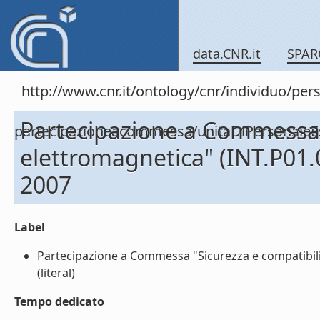
data.CNR.it
SPAR
http://www.cnr.it/ontology/cnr/individuo/per
Partecipazione a Commessa 
partecipazioneacommessa/unitaDiPersonal
elettromagnetica" (INT.P01.
2007
Label
Partecipazione a Commessa "Sicurezza e compatibili
(literal)
Tempo dedicato