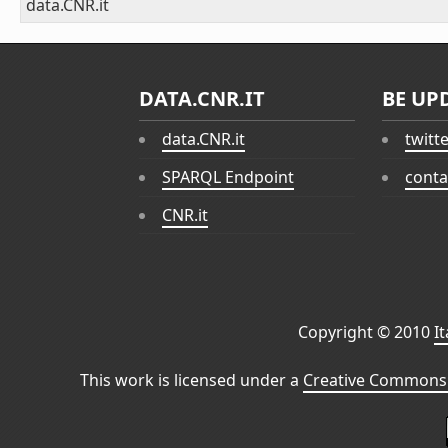
data.CNR.it
DATA.CNR.IT
BE UP
data.CNR.it
twitt
SPARQL Endpoint
conta
CNR.it
Copyright © 2010
I
This work is licensed under a
Creative Commons 