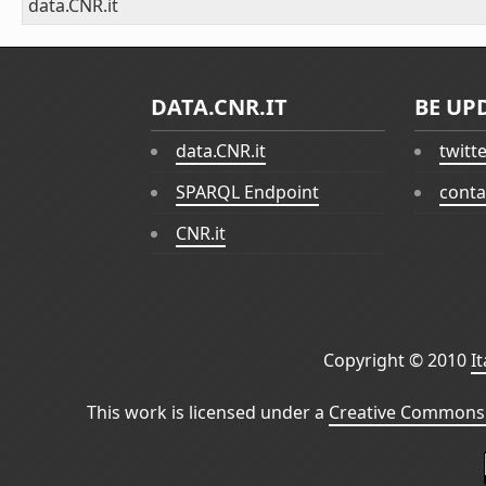
data.CNR.it
DATA.CNR.IT
BE UP
data.CNR.it
twitt
SPARQL Endpoint
conta
CNR.it
Copyright © 2010
I
This work is licensed under a
Creative Commons 