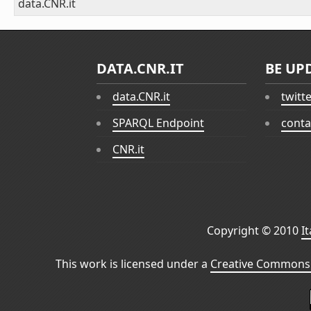
data.CNR.it
DATA.CNR.IT
BE UP
data.CNR.it
twitt
SPARQL Endpoint
conta
CNR.it
Copyright © 2010
I
This work is licensed under a
Creative Commons 