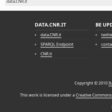
data.CNR.it
DATA.CNR.IT
BE UP
data.CNR.it
twitt
SPARQL Endpoint
conta
CNR.it
Copyright © 2010
I
This work is licensed under a
Creative Commons 